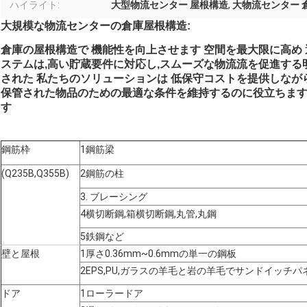
ハイライト:
大型物流センター 屋根構造
,
大物流センター 
大規模な物流センターの倉庫屋根構造:
倉庫の屋根構造で 機能性を向上させます 空間を最大限に高め
ステムは,高い貯蔵要件に対応し,スムーズな物流流を促進す
された 私たちのソリューションは 低保守コストを提供しなが
保管された物品のための最適な条件を維持するのに役立ちます
す
鋼筋枠
1鋼筋梁
(Q235B,Q355B)
2鋼筋の柱
3. ブレーシング
4横切断鋼,箱横切断鋼,丸管,丸鋼
5鉄鋼など
壁と屋根
1厚さ0.36mm~0.6mmの単一の鋼板
2EPS,PU,ガラスの羊毛と岩の羊毛でサンドイッチパネル 
ドア
1ローラードア