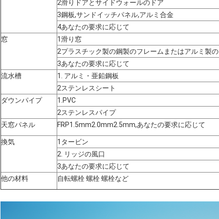
2滑りドアとサイドウォールのドア
3鋼板,サンドイッチパネル,アルミ合金
4あなたの要求に応じて
窓
1滑り窓
2プラスチック製の鋼製のフレームまたはアルミ製の
3あなたの要求に応じて
流水槽
1. アルミ・亜鉛鋼板
2ステンレスシート
ダウンパイプ
1.PVC
2ステンレスパイプ
天窓パネル
FRP1.5mm2.0mm2.5mm,あなたの要求に応じて
換気
1タービン
2. リッジの風口
3あなたの要求に応じて
他の材料
自転螺栓 螺栓 螺栓など