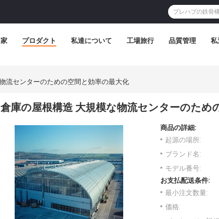
家
プロダクト
私達について
工場旅行
品質管理
私
な物流センターのための空間と効率の最大化
倉庫の屋根構造 大規模な物流センターのため
商品の詳細:
起源の場所:
ブランド名:
モデル番号:
お支払配送条件:
最小注文数量:
価格: