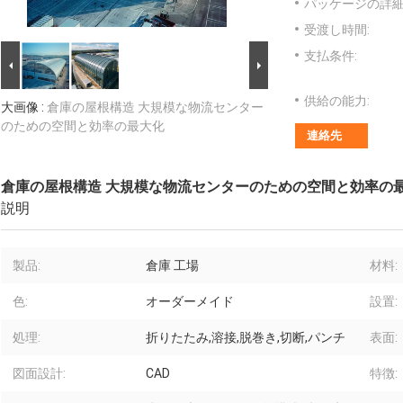
パッケージの詳細
受渡し時間:
支払条件:
供給の能力:
大画像 :
倉庫の屋根構造 大規模な物流センター
のための空間と効率の最大化
連絡先
倉庫の屋根構造 大規模な物流センターのための空間と効率の
説明
製品:
倉庫 工場
材料:
色:
オーダーメイド
設置:
処理:
折りたたみ,溶接,脱巻き,切断,パンチ
表面:
図面設計:
CAD
特徴: