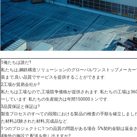
1俺たちは誰だ?
私たちは,鋼鉄構造ソリューションのグローバルワンストップメーカーで
装まで,良い品質でサービスを提供することができます.
2工場か貿易会社か?
私たちは工場なので,工場競争価格が提供されます. 私たちの工場は360
ーしています. 私たちの生産能力は年間150000トンです.
3品質保証と保証は?
製造プロセスのすべての段階における製品の検査の手順を確立しました.
た材料,試験された材料,完成品など.
1つのプロジェクトに1つの品質の問題がある場合. 5%契約金額は返金さ
4海外の施設で 配送を申し出ますか?