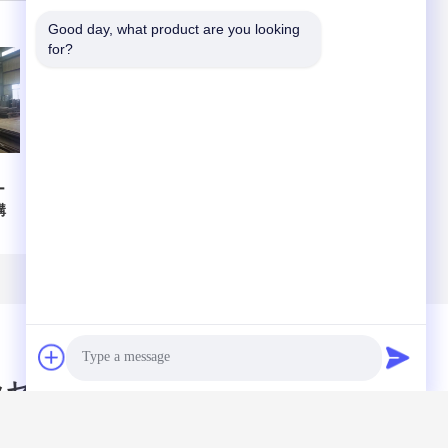
Good day, what product are you looking 
for?
ー
50mmの屋根の平
Q235Bのプレハブ
構
屋根の倉庫の溶接
の鋼鉄倉庫の屋根
ル
を造るQ355Bの鉄
構造の建物
骨構造の倉庫
Rockwool
ッセージ