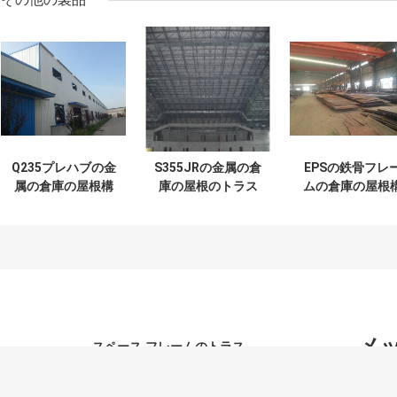
Q235プレハブの金
S355JRの金属の倉
EPSの鉄骨フレ
属の倉庫の屋根構
庫の屋根のトラス
ムの倉庫の屋根
造PUの鋼鉄Hビー
50mm石炭の貯蔵
造のグラス ウー
ム白
の小屋のための
120mmの切断
0.8mm
メ
スペース フレームのトラス
鋼鉄スペース
製造スペース フレームのトラス曲がる容