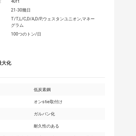
:
40ft
21-30幾日
T/T,L/C,D/A,D/P,ウェスタンユニオン,マネー
グラム
100つのトン/日
最大化
低炭素鋼
オンstie取付け
ガルバン化
耐久性のある