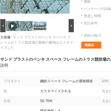
価格:
パッケージの詳細
受渡し時間:
支払条件:
供給の能力:
大画像 :
サンド ブラストのペンキ スペース フ
レームのトラス競技場の屋根の建物はカスタマ
連絡先
イズした
サンド ブラストのペンキ スペース フレームのトラス競技場
説明
プロダクト:
鋼鉄スペース フレームの屋根構造
材料:
色:
カスタマイズされる
包まれ
生命:
50-70年
大き
構造屋根ふき