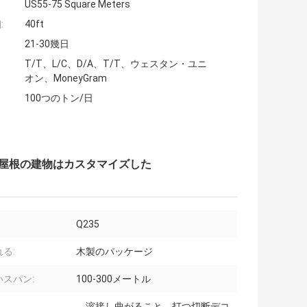
US55-75 Square Meters
:
40ft
21-30幾日
T/T、L/C、D/A、T/T、ウェスタン・ユニ
オン、MoneyGram
100つのトン/日
の屋根の建物はカスタマイズした
Q235
る:
木製のパッケージ
いスパン:
100-300メートル
、溶接し曲がること、打つ切断デコ