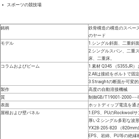
スポーツの競技場
銘柄
鉄骨構造の構造のスペース
のヤード
モデル
1.シングル斜面、二重斜
2.シングルスパン、二重
床、二重床。
コラムおよびビーム
1.素材 Q345 （S355J
2.Allは接続をボルトで固
3.Straightの断面か可
製作
高度の自動溶接機械
質
制御GB/T19001-2000----
表面
ホットディップ電流を通
屋根および壁パネル
1.EPS、PUのRockwo
厚い2.シングル多彩な波形の
YX28-205-820 （820
EPS、岩綿、PU等の絶縁材