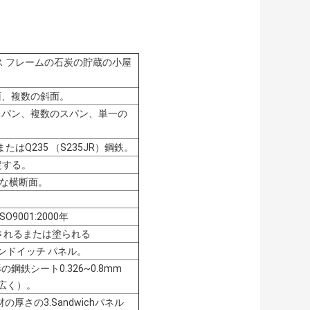
 フレームの石炭の貯蔵の小屋
面、複数の斜面。
スパン、複数のスパン、単一の
R）またはQ235 （S235JR）鋼鉄。
定する。
変的な横断面。
ISO9001:2000年
されるまたは塗られる
olサンドイッチ パネル。
鋼鉄シート0.326~0.8mm
mm広く）。
の厚さの3.Sandwichパネル