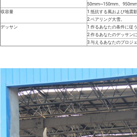
50mm~150mm、950
収容量
1.抵抗する風および地震
2.ベアリング大雪。
デッサン
1.作るあなたの条件に従
2.作るあなたのデッサン
3.与えるあなたのプロジ