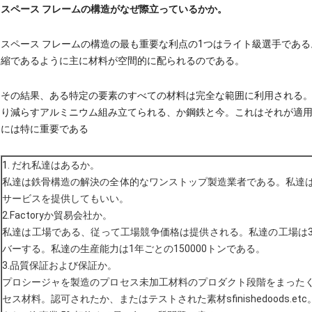
スペース フレームの構造がなぜ際立っているかか。
スペース フレームの構造の最も重要な利点の1つはライト級選手であ
縮であるように主に材料が空間的に配られるのである。
その結果、ある特定の要素のすべての材料は完全な範囲に利用される。
り減らすアルミニウム組み立てられる、か鋼鉄と今。これはそれが適
には特に重要である
1.
だれ私達はあるか。
私達は鉄骨構造の解決の全体的なワンストップ製造業者である。私達
サービスを提供してもいい。
2.Factoryか貿易会社か。
私達は工場である、従って工場競争価格は提供される。私達の工場は36
バーする。私達の生産能力は1年ごとの150000トンである。
3.品質保証および保証か。
プロシージャを製造のプロセス未加工材料のプロダクト段階をまった
セス材料。認可されたか、またはテストされた素材sfinishedoods.etc