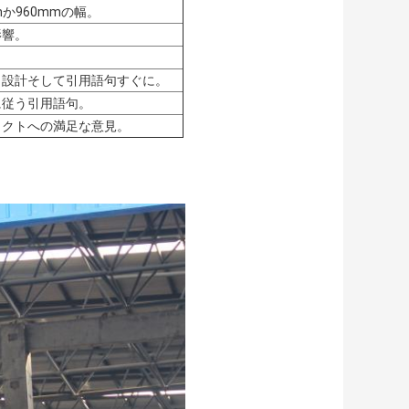
mmか960mmの幅。
影響。
う設計そして引用語句すぐに。
に従う引用語句。
ェクトへの満足な意見。