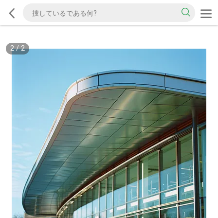
2
/
2