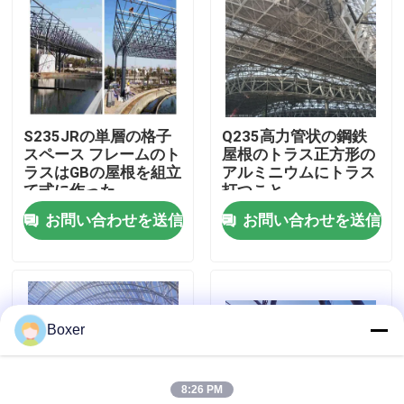
工場旅行
品質管理
S235JRの単層の格子
Q235高力管状の鋼鉄
スペース フレームのト
屋根のトラス正方形の
私達に連絡しなさい
ラスはGBの屋根を組立
アルミニウムにトラス
て式に作った
打つこと
お問い合わせを送信
お問い合わせを送信
ニュース
場合
Boxer
鋼鉄スペース フレーム
8:26 PM
スペース フレームのトラス