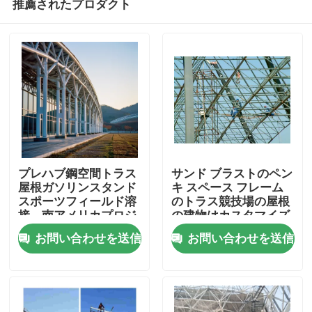
推薦されたプロダクト
プレハブ鋼空間トラス
サンド ブラストのペン
屋根ガソリンスタンド
キ スペース フレーム
スポーツフィールド溶
のトラス競技場の屋根
接、南アメリカプロジ
の建物はカスタマイズ
家
ェクト、Q235、Q345
した
お問い合わせを送信
お問い合わせを送信
プロダクト
私達について