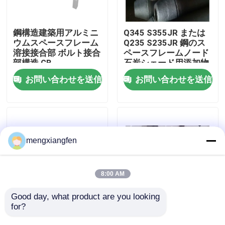
工場旅行
鋼構造建築用アルミニ
Q345 S355JR または
ウムスペースフレーム
Q235 S235JR 鋼のス
溶接接合部 ボルト接合
ペースフレームノード
品質管理
部構造 GB
石炭シェード用添加物
シェード用 ブリンライ
お問い合わせを送信
お問い合わせを送信
トシェード用
私達に連絡しなさい
ニュース
mengxiangfen
場合
8:00 AM
鋼鉄スペース フレーム
Good day, what product are you looking 
for?
硬さ 鋼構造 空間枠 ノ
Q355熱いすくいの電
ード 接続点 生産機器
流を通す格子ボルト球
スペース フレームのトラス