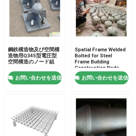
鋼鉄構造物及び空間構
Spatial Frame Welded
造物用Q345型電圧型
Bolted for Steel
空間構造のノード組
Frame Building
Construction Node
Structure GB ISO
お問い合わせを送信
お問い合わせを送信
家
プロダクト
私達について