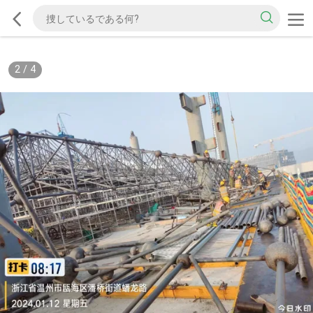
2
/
4