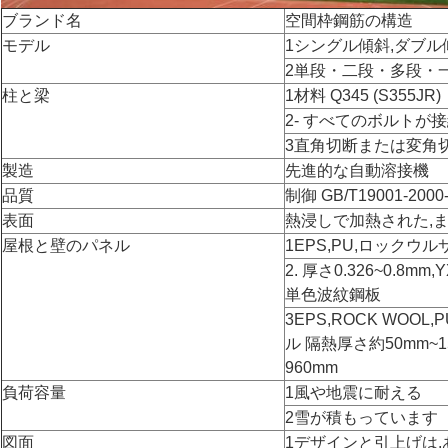
ブランド名
空間枠鋼筋の構造
モデル
1シングル傾斜,ダブル
2単段・二段・多段・
柱と梁
1材料 Q345 (S355JR)
2- すべてのボルトが接
3直角切断または変角切
製造
先進的な自動溶接機
品質
制御 GB/T19001-2000--
表面
熱浸しで加熱された,
屋根と壁のパネル
1EPS,PU,ロックウ
2. 厚さ0.326~0.8mm,Y
単色波紋鋼板
3EPS,ROCK WOO
ル 隔熱厚さ約50mm~1
960mm
負荷容量
1風や地震に耐える
2雪が積もっています
図面
1デザインと引上げは