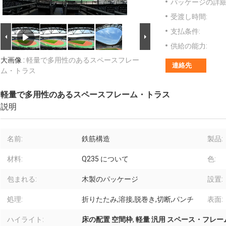
パッケージの詳細
受渡し時間:
支払条件:
供給の能力:
大画像 :
軽量で多用性のあるスペースフレー
連絡先
ム・トラス
軽量で多用性のあるスペースフレーム・トラス
説明
名前:
鉄筋構造
製品:
材料:
Q235 について
色:
包まれる:
木製のパッケージ
設置:
処理:
折りたたみ,溶接,脱巻き,切断,パンチ
表面:
ハイライト:
床の配置 空間枠
,
軽量 汎用 スペース・フレ