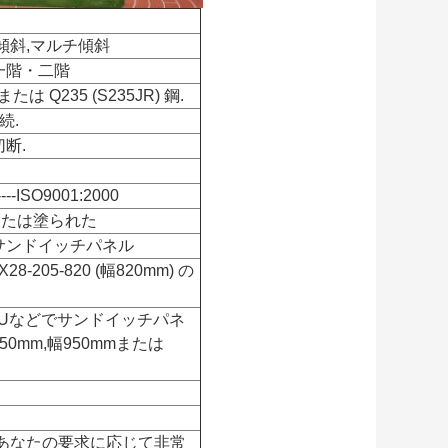
傾斜,マルチ傾斜
一階・二階
 または Q235 (S235JR) 鋼.
続.
断.
--ISO9001:2000
または塗られた
ルサンドイッチパネル
X28-205-820 (幅820mm) の
L,PUなどでサンドイッチパネ
50mm,幅950mmまたは
,あなたの要求に応じて非常