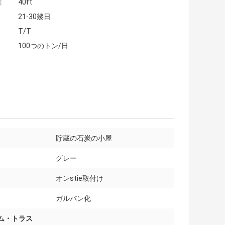
:
40ft
21-30幾日
T/T
100つのトン/日
貯蔵の石炭の小屋
グレー
オンstie取付け
ガルバン化
ーム・トラス