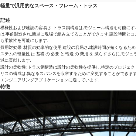
軽量で汎用的なスペース・フレーム・トラス
記述
模様性および建設の容易さ: トラス鋼構造は,モジュール構造を可能にす
は,事前製造され,簡単に現場で組み立てることができます.建設時間と
も柔軟性を可能にします.
費用対効果: 材質の効率的な使用,建設の容易さ,建設時間が短くなるため
ステムの軽量性 は 基礎 の 必要 と 輸送 の 費用 を 減らすさらに,
減に貢献します.
設計の柔軟性: トラス鋼構造は設計の柔軟性を提供し,特定のプロジェ
リスの構成は,異なるスパンスを収容するために変更することができま
エンジニアリングアプリケーションに適しています.
特徴