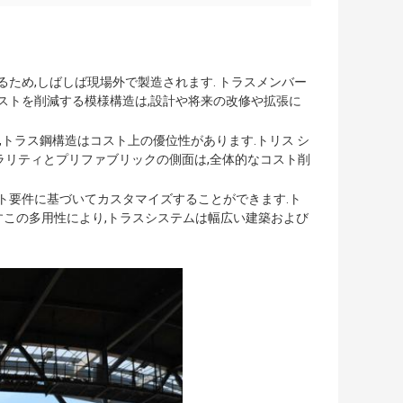
るため,しばしば現場外で製造されます. トラスメンバー
コストを削減する模様構造は,設計や将来の改修や拡張に
,トラス鋼構造はコスト上の優位性があります.トリス シ
モジュラリティとプリファブリックの側面は,全体的なコスト削
クト要件に基づいてカスタマイズすることができます.ト
すこの多用性により,トラスシステムは幅広い建築および