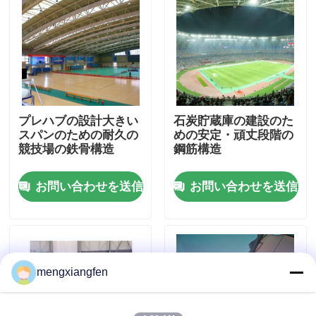
工場旅行
品質管理
プレハブの設計大きい
石炭貯蔵庫の建設のた
私達に連絡しなさい
スパンのための耐久の
めの安定・頑丈段階の
競技場の鉄骨構造
鋼筋構造
ニュース
お問い合わせを送信
お問い合わせを送信
場合
鋼鉄スペース フレーム
mengxiangfen
スペース フレームのトラス