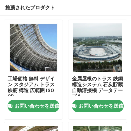
推薦されたプロダクト
工場価格 無料 デザイ
金属屋根のトラス 鉄鋼
ン スタジアム トラス
構造システム 石炭貯蔵
鉄筋 構造 広範囲 ISO
自動溶接機 データテー
家
GB
ブル
お問い合わせを送信
お問い合わせを送信
プロダクト
私達について