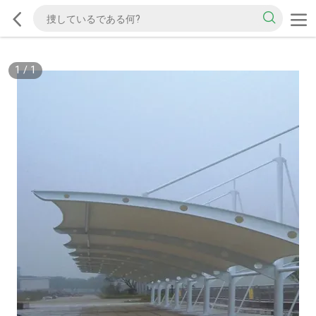
1
/
1