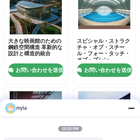
工場旅行
品質管理
大きな映画館のための
スピシャル・ストラク
鋼鉄空間構造 革新的な
チャ・オブ・スチー
設計と構造的統合
ル・フォー・タッチ・
私達に連絡しなさい
オブ・プシン
お問い合わせを送信
お問い合わせを送信
ニュース
場合
myla
鋼鉄スペース フレーム
10:20 PM
スペース フレームのトラス