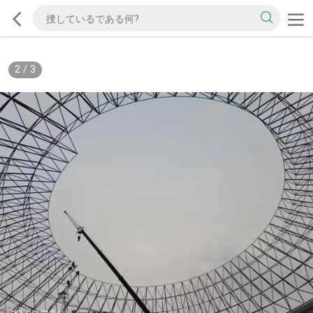
2
/
3