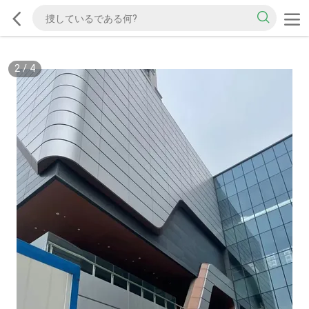
2
/
4