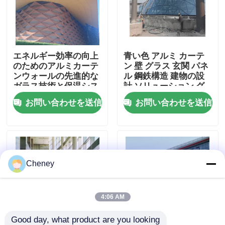
工場旅行
エネルギー効率の向上
青い色 アルミ カーテ
品質管理
のためのアルミカーテ
ン 壁 グラス 玄関 パネ
ンウォールの先進的な
ル 鋼鉄構造 建物の設
ガラス技術と保温シス
計 ソリューション グ
私達に連絡しなさい
テム
ローバル 市場
お問い合わせを送信
お問い合わせを送信
ニュース
場合
Cheney
鋼鉄スペース フレーム
4:06 AM
スペース フレームのトラス
Good day, what product are you looking 