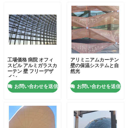
工場価格 病院 オフィ
アリミニアムカーテン
スビル アルミガラスカ
壁の保温システムと自
ーテン 壁 フリーデザ
然光
イン
お問い合わせを送信
お問い合わせを送信
家
プロダクト
私達について