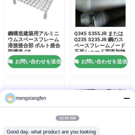
工場旅行
鋼構造建築用アルミニ
Q345 S355JR または
品質管理
ウムスペースフレーム
Q235 S235JR 鋼のス
溶接接合部 ボルト接合
ペースフレームノード
部構造 GB
石炭シェード用添加物
私達に連絡しなさい
シェード用 ブリンライ
お問い合わせを送信
お問い合わせを送信
トシェード用
ニュース
場合
mengxiangfen
鋼鉄スペース フレーム
12:55 AM
スペース フレームのトラス
Good day, what product are you looking 