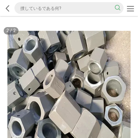
2
/
2