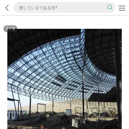
2
/
5