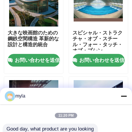
工場旅行
大きな映画館のための
スピシャル・ストラク
品質管理
鋼鉄空間構造 革新的な
チャ・オブ・スチー
設計と構造的統合
ル・フォー・タッチ・
オブ・プシン
私達に連絡しなさい
お問い合わせを送信
お問い合わせを送信
ニュース
場合
myla
鋼鉄スペース フレーム
11:20 PM
スペース フレームのトラス
Good day, what product are you looking 